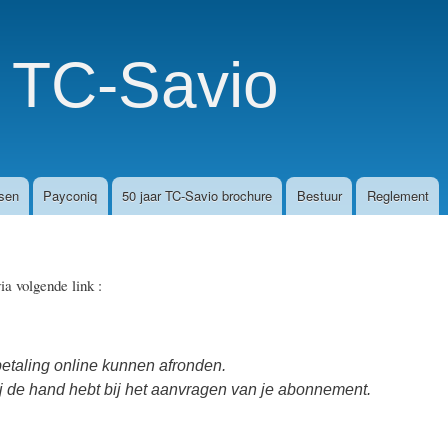
Skip
to
main
b TC-Savio
content
sen
Payconiq
50 jaar TC-Savio brochure
Bestuur
Reglement
ia volgende link :
etaling online kunnen afronden.
ij de hand hebt bij het aanvragen van je abonnement.