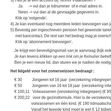
3) Heb je al een account bij Tennis Vlaanderen ?
Ja -> vul dan je lidnummer of e-mail adres in.
Neen -> vul dan al de gevraagde gegevens in.
Klik op 'volgende'.
4) Je kan eventueel nog meerdere leden toevoegen van je
5) Bevestig per ingeschreven persoon het gewenste tarief
met bancontact. De rest van het bedrag mag je oversch
Klik op 'abonnement toevoegen'.
Je krijgt een bevestigingsmail van je aanvraag (kijk ook
Je kan tevens klikken op een link om je formulier betr
Ben je een nieuw lid, dan sturen we je nadien de nodige
Het lidgeld voor het zomerseizoen bedraagt :
€ 30 Jongeren tot 16 jaar (verzekering inbegrepen
€ 50 Jongeren van 16 tot 18 jaar (verzekering inb
€ 100,11 Volwassenen (verzekering inbegrepen) (€ 95 l
€ 200,22 voor de gezinsformule. Hier is de verzekerin
volwassenen en één kind. (€ 190 lidmaatschap + €
Vanaf het tweede kind moet je wel € 12 bijbetale