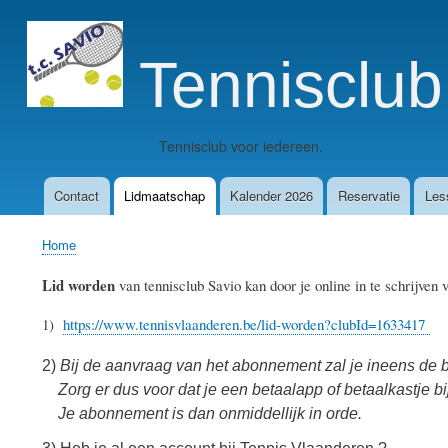
Tennisclu
Tennisclub voor iedereen.
Contact
Lidmaatschap
Kalender 2026
Reservatie
Les
Main
navigation
Home
Breadcrumb
Lid worden
van tennisclub Savio kan door je online in te schrijven v
1)
https://www.tennisvlaanderen.be/lid-worden?clubId=1633417
2)
Bij de aanvraag van het abonnement zal je ineens de b
Zorg er dus voor dat je een betaalapp of betaalkastje b
Je abonnement is dan onmiddellijk in orde.